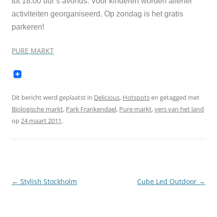
tot 18.00 uur s’avonds. Voor kinderen worden allerlei
activiteiten georganiseerd. Op zondag is het gratis
parkeren!
PURE MARKT
Dit bericht werd geplaatst in
Delicious
,
Hotspots
en getagged met
Biologische markt
,
Park Frankendael
,
Pure markt
,
vers van het land
op
24 maart 2011
.
Berichtnavigatie
←
Stylish Stockholm
Cube Led Outdoor
→