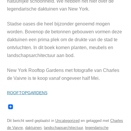
natuurlijke schoonheid. We hebben het hier over de
legendarische daktuinen van New York.
Stadse oases die heel bijzonder genoemd mogen
worden. Bovenop de betonnen gebouwen vormen deze
daktuinen een prima plek om de drukte van de stad te
ontvluchten. In dit boek komen planten, meubels en
landschapsarchitectuur aan bod.
New York Rooftop Gardens met fotografie van Charles
de Vaivre is te koop vanaf ongeveer half Mei.
ROOFTOPGARDENS
Dit bericht werd geplaatst in
Uncategorized
en getagged met
Charles
de Vaivre
,
daktuinen
,
landschapsarchitectuur
,
legendarische