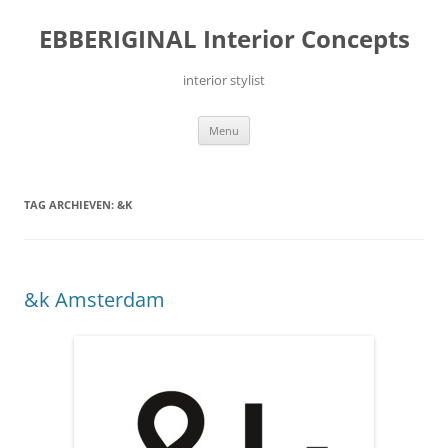
Ga
naar
EBBERIGINAL Interior Concepts
de
inhoud
interior stylist
Menu
TAG ARCHIEVEN:
&K
&k Amsterdam