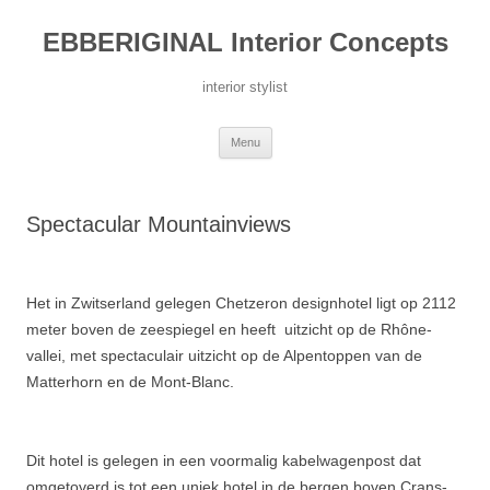
Ga
naar
EBBERIGINAL Interior Concepts
de
inhoud
interior stylist
Menu
Spectacular Mountainviews
Het in Zwitserland gelegen Chetzeron designhotel ligt op 2112
meter boven de zeespiegel en heeft uitzicht op de Rhône-
vallei, met spectaculair uitzicht op de Alpentoppen van de
Matterhorn en de Mont-Blanc.
Dit hotel is gelegen in een voormalig kabelwagenpost dat
omgetoverd is tot een uniek hotel in de bergen boven Crans-