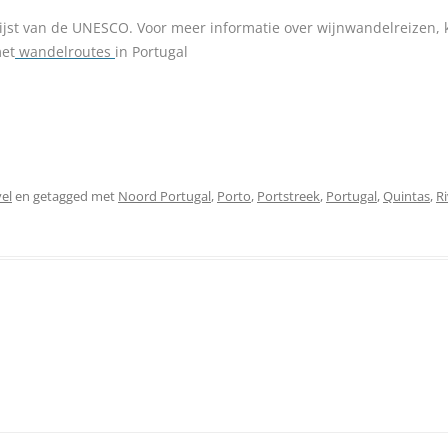
lijst van de UNESCO.
Voor meer informatie over wijnwandelreizen, k
met
wandelroutes
in Portugal
el
en getagged met
Noord Portugal
,
Porto
,
Portstreek
,
Portugal
,
Quintas
,
R