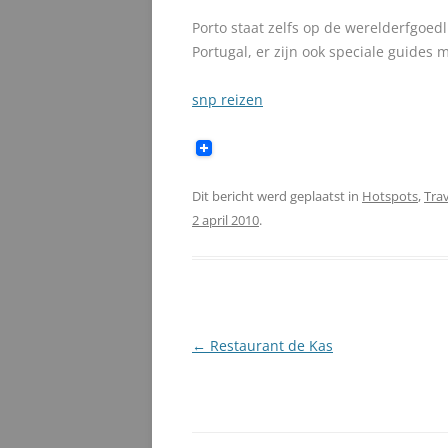
Porto staat zelfs op de werelderfgoed
Portugal, er zijn ook speciale guides 
snp reizen
Dit bericht werd geplaatst in
Hotspots
,
Trav
2 april 2010
.
Berichtnavigatie
←
Restaurant de Kas