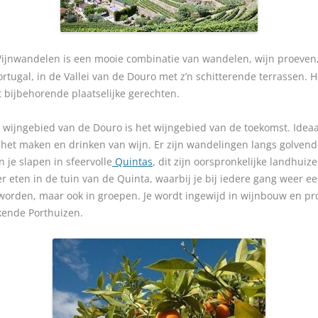
jnwandelen is een mooie combinatie van wandelen, wijn proeven, l
rtugal, in de Vallei van de Douro met z’n schitterende terrassen. H
 bijbehorende plaatselijke gerechten.
t wijngebied van de Douro is het wijngebied van de toekomst. Ide
n het maken en drinken van wijn. Er zijn wandelingen langs golve
je slapen in sfeervolle
Quintas
, dit zijn oorspronkelijke landhuiz
r eten in de tuin van de Quinta, waarbij je bij iedere gang weer e
worden, maar ook in groepen. Je wordt ingewijd in wijnbouw en pro
kende Porthuizen.