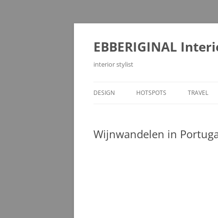
Ga
naar
de
EBBERIGINAL Interi
inhoud
interior stylist
DESIGN
HOTSPOTS
TRAVEL
Wijnwandelen in Portuga