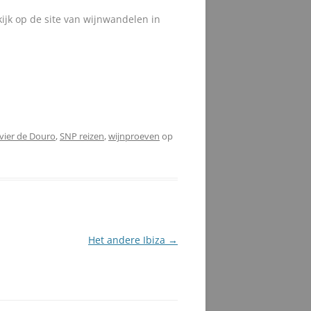
ijk op de site van wijnwandelen in
ivier de Douro
,
SNP reizen
,
wijnproeven
op
Het andere Ibiza
→