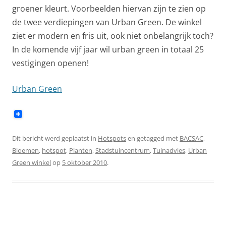
groener kleurt. Voorbeelden hiervan zijn te zien op
de twee verdiepingen van Urban Green. De winkel
ziet er modern en fris uit, ook niet onbelangrijk toch?
In de
komende vijf jaar wil urban green in totaal 25
vestigingen openen!
Urban Green
Dit bericht werd geplaatst in
Hotspots
en getagged met
BACSAC
,
Bloemen
,
hotspot
,
Planten
,
Stadstuincentrum
,
Tuinadvies
,
Urban
Green winkel
op
5 oktober 2010
.