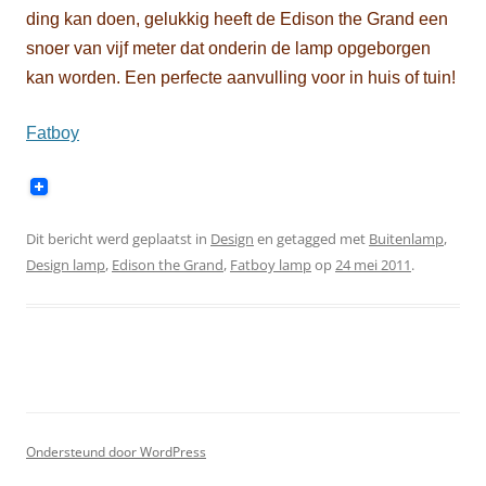
ding kan doen, gelukkig heeft de Edison the Grand een
snoer van vijf meter dat onderin de lamp opgeborgen
kan worden. Een perfecte aanvulling voor in huis of tuin!
Fatboy
Dit bericht werd geplaatst in
Design
en getagged met
Buitenlamp
,
Design lamp
,
Edison the Grand
,
Fatboy lamp
op
24 mei 2011
.
Ondersteund door WordPress