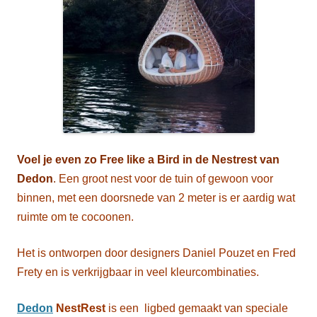
Voel je even zo Free like a Bird in de Nestrest van
Dedon
.
Een groot nest voor de tuin of gewoon voor
binnen, met een doorsnede van 2 meter is er aardig wat
ruimte om te cocoonen.
Het is ontworpen door designers Daniel Pouzet en Fred
Frety en is verkrijgbaar in veel kleurcombinaties.
Dedon
NestRest
is een ligbed gemaakt van speciale