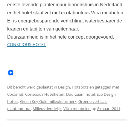
eerste levende plantenmuur binnenshuis in Nederland
en het hotel staat vol met ecofaboulous Vitra meubelen.
Er is energiebesparende verlichting, waterbesparende
kranen en tapijten van geitenhaar.
Duurzaamheid is in het hele concept doorgevoerd.
CONSCIOUS HOTEL
Dit bericht werd geplaatst in
Design
,
Hotspots
en getagged met
Cocomat
,
Conscious Hotelketen
,
Duurzaam hotel
,
Eco Design
hotels
,
Green Key Gold milieukeurmerk
,
Groene verticale
plantenmuur
,
Milieuvriendelijk
,
Vitra meubelen
op
8 maart 2011
.