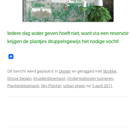
Iedere dag water geven hoeft niet, want via een reservoir
krijgen de plantjes druppelsgewijs het nodige vocht!
Dit bericht werd geplaatst in
Design
en getagged met
Boskke
,
Droog Design
,
Kruidenbloempot
,
Ondersteboven tuinieren
,
Plantenbloempot
,
Sky Planter
,
urban green
op
5 april 2011
.