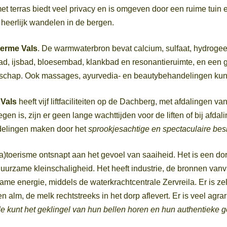
t terras biedt veel privacy en is omgeven door een ruime tuin e
 heerlijk wandelen in de bergen.
herme Vals
. De warmwaterbron bevat calcium, sulfaat, hydrogeen,
, ijsbad, bloesembad, klankbad en resonantieruimte, en een g
ndschap. Ook massages, ayurvedia- en beautybehandelingen k
 Vals
heeft vijf liftfaciliteiten op de Dachberg, met afdalingen va
en is, zijn er geen lange wachttijden voor de liften of bij afdal
ndelingen maken door het
sprookjesachtige en spectaculaire b
toerisme ontsnapt aan het gevoel van saaiheid. Het is een dorp 
uurzame kleinschaligheid. Het heeft industrie, de bronnen van
v
me energie, middels de waterkrachtcentrale Zervreila. Er is zelf
alm, de melk rechtstreeks in het dorp aflevert. Er is veel agrar
Je kunt het geklingel van hun bellen horen en hun authentieke 