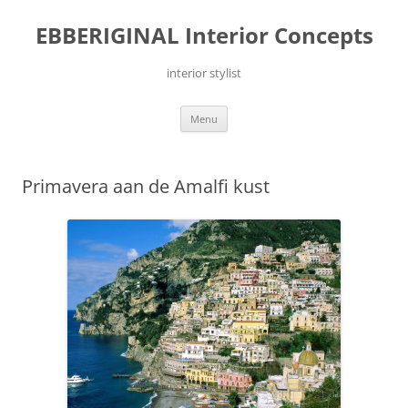
Ga
naar
EBBERIGINAL Interior Concepts
de
inhoud
interior stylist
Menu
Primavera aan de Amalfi kust