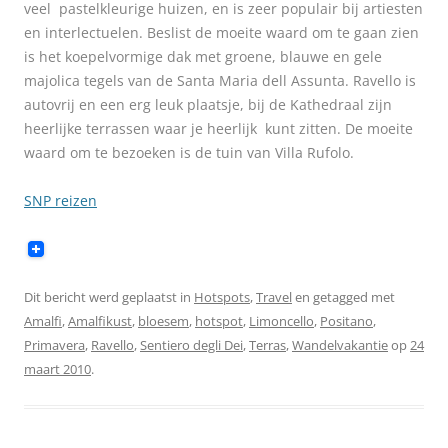
veel pastelkleurige huizen, en is zeer populair bij artiesten
en interlectuelen. Beslist de moeite waard om te gaan zien
is het koepelvormige dak met groene, blauwe en gele
majolica tegels van de Santa Maria dell Assunta. Ravello is
autovrij en een erg leuk plaatsje, bij de Kathedraal zijn
heerlijke terrassen waar je heerlijk kunt zitten. De moeite
waard om te bezoeken is de tuin van Villa Rufolo.
SNP reizen
Dit bericht werd geplaatst in
Hotspots
,
Travel
en getagged met
Amalfi
,
Amalfikust
,
bloesem
,
hotspot
,
Limoncello
,
Positano
,
Primavera
,
Ravello
,
Sentiero degli Dei
,
Terras
,
Wandelvakantie
op
24
maart 2010
.