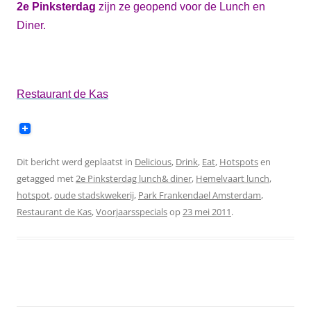
2e Pinksterdag
zijn ze geopend voor de Lunch en
Diner.
Restaurant de Kas
Dit bericht werd geplaatst in
Delicious
,
Drink
,
Eat
,
Hotspots
en
getagged met
2e Pinksterdag lunch& diner
,
Hemelvaart lunch
,
hotspot
,
oude stadskwekerij
,
Park Frankendael Amsterdam
,
Restaurant de Kas
,
Voorjaarsspecials
op
23 mei 2011
.