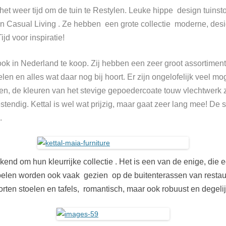
het weer tijd om de tuin te Restylen. Leuke hippe design tuinsto
en Casual Living . Ze hebben een grote collectie moderne, desig
jd voor inspiratie!
ok in Nederland te koop. Zij hebben een zeer groot assortiment
oelen en alles wat daar nog bij hoort. Er zijn ongelofelijk veel mo
n, de kleuren van het stevige gepoedercoate touw vlechtwerk zel
tendig. Kettal is wel wat prijzig, maar gaat zeer lang mee! De st
n.
ekend om hun kleurrijke collectie . Het is een van de enige, die
toelen worden ook vaak gezien op de buitenterassen van restaur
rten stoelen en tafels, romantisch, maar ook robuust en degelij