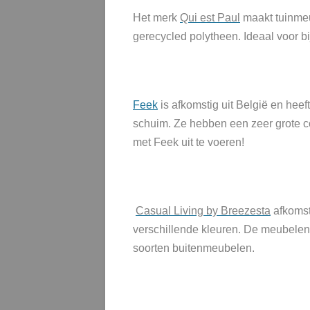
Het merk
Qui est Paul
maakt tuinmeu
gerecycled polytheen. Ideaal voor b
Feek
is afkomstig uit België en hee
schuim. Ze hebben een zeer grote co
met Feek uit te voeren!
Casual Living by Breezesta
afkomsti
verschillende kleuren. De meubelen zi
soorten buitenmeubelen.