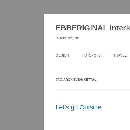
Ga
naar
de
EBBERIGINAL Interi
inhoud
interior stylist
DESIGN
HOTSPOTS
TRAVEL
TAG ARCHIEVEN:
KETTAL
Let’s go Outside