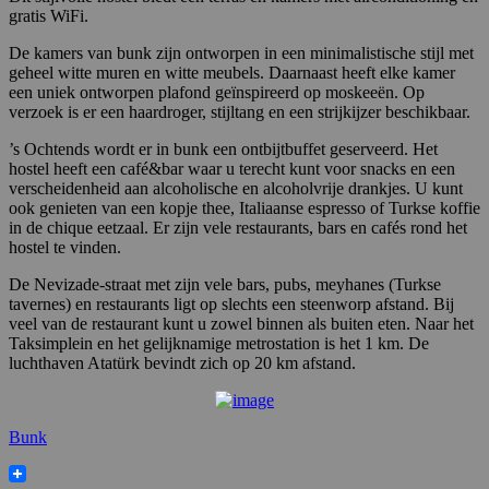
gratis WiFi.
De kamers van bunk zijn ontworpen in een minimalistische stijl met
geheel witte muren en witte meubels. Daarnaast heeft elke kamer
een uniek ontworpen plafond geïnspireerd op moskeeën. Op
verzoek is er een haardroger, stijltang en een strijkijzer beschikbaar.
’s Ochtends wordt er in bunk een ontbijtbuffet geserveerd. Het
hostel heeft een café&bar waar u terecht kunt voor snacks en een
verscheidenheid aan alcoholische en alcoholvrije drankjes. U kunt
ook genieten van een kopje thee, Italiaanse espresso of Turkse koffie
in de chique eetzaal. Er zijn vele restaurants, bars en cafés rond het
hostel te vinden.
De Nevizade-straat met zijn vele bars, pubs, meyhanes (Turkse
tavernes) en restaurants ligt op slechts een steenworp afstand. Bij
veel van de restaurant kunt u zowel binnen als buiten eten. Naar het
Taksimplein en het gelijknamige metrostation is het 1 km. De
luchthaven Atatürk bevindt zich op 20 km afstand.
Bunk