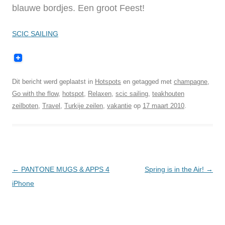
blauwe bordjes. Een groot Feest!
SCIC SAILING
Dit bericht werd geplaatst in
Hotspots
en getagged met
champagne
,
Go with the flow
,
hotspot
,
Relaxen
,
scic sailing
,
teakhouten
zeilboten
,
Travel
,
Turkije zeilen
,
vakantie
op
17 maart 2010
.
Berichtnavigatie
←
PANTONE MUGS & APPS 4
Spring is in the Air!
→
iPhone