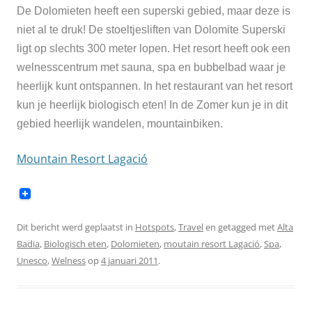
De Dolomieten heeft een superski gebied, maar deze is
niet al te druk! De stoeltjesliften van
Dolomite Superski
ligt op slechts 300 meter lopen. Het resort heeft ook een
welnesscentrum met sauna, spa en bubbelbad waar je
heerlijk kunt ontspannen. In het restaurant van het resort
kun je
heerlijk biologisch eten! In de Zomer kun je in dit
gebi
ed heerlijk wandelen, mountainbiken.
Mountain Resort Lagació
Dit bericht werd geplaatst in
Hotspots
,
Travel
en getagged met
Alta
Badia
,
Biologisch eten
,
Dolomieten
,
moutain resort Lagació
,
Spa
,
Unesco
,
Welness
op
4 januari 2011
.