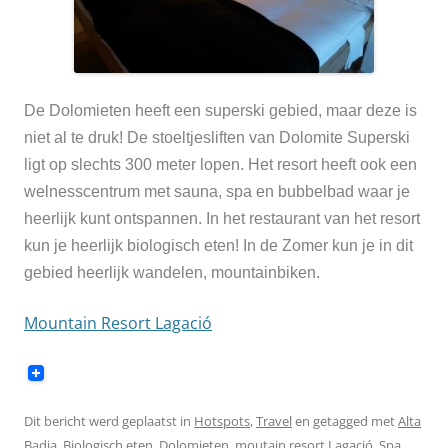
De Dolomieten heeft een superski gebied, maar deze is
niet al te druk! De stoeltjesliften van
Dolomite Superski
ligt op slechts 300 meter lopen. Het resort heeft ook een
welnesscentrum met sauna, spa en bubbelbad waar je
heerlijk kunt ontspannen. In het restaurant van het resort
kun je
heerlijk biologisch eten! In de Zomer kun je in dit
gebi
ed heerlijk wandelen, mountainbiken.
Mountain Resort Lagació
Dit bericht werd geplaatst in
Hotspots
,
Travel
en getagged met
Alta
Badia
,
Biologisch eten
,
Dolomieten
,
moutain resort Lagació
,
Spa
,