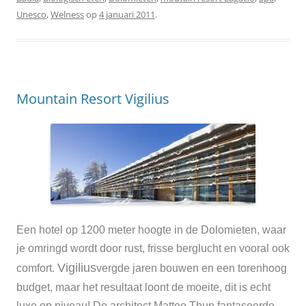
Unesco
,
Welness
op
4 januari 2011
.
Mountain Resort Vigilius
Een hotel op 1200 meter hoogte in de Dolomieten, waar
je omringd wordt door
rust, frisse berglucht en vooral ook
Vigilius
comfort.
vergde jaren bouwen en een torenhoog
budget, maar het resultaat loont de moeite, dit is echt
luxe op niveau! De architect Matteo Thun fantaseerde