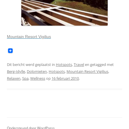
Mountain Resort Vigilius
Dit bericht werd geplaatst in
Hotspots
,
Travel
en getagged met
Berg-Idylle
,
Dolomieten
,
Hotspots
,
Mountain Resort Vigilius
,
Relaxen
,
Spa
,
Wellness
op
16 februari 2010
.
Ondersteund door WordPress