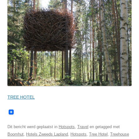
TREE HOTEL
Dit bericht werd geplaatst in
Hotspots
,
Travel
en getagged met
Boomhut
,
Hotels Zweeds Lapland
,
Hotspots
,
Tree Hotel
,
Treehouse