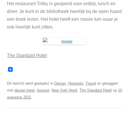
Het restaurant Trilby is geopend voor ontbijt, lunch en
diner. Je kunt in de bibliotheek heerlijk bij de open haard
een boek lezen. Het hotel heeft een mooie tuin waar je
ook heerlijk kunt zitten.
The Standard Hotel
Dit bericht werd geplaatst in
Design
,
Hotspots
,
Travel
en getagged
met
design hotel
,
hotspot
,
New York Hotel
,
The Standard Hotel
op
10
augustus 2011
.