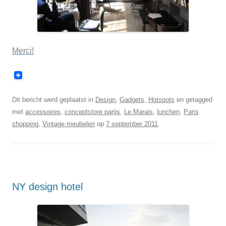
Merci!
Dit bericht werd geplaatst in
Design
,
Gadgets
,
Hotspots
en getagged
met
accessoires
,
conceptstore parijs
,
Le Marais
,
lunchen
,
Paris
shopping
,
Vintage meubelen
op
7 september 2011
.
NY design hotel