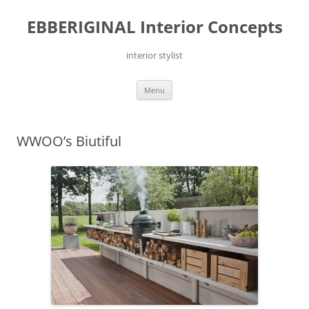
Ga
naar
EBBERIGINAL Interior Concepts
de
inhoud
interior stylist
Menu
WWOO’s Biutiful