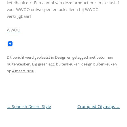
ketelhaak etc. Een aantal van deze producten zijn exclusief
voor WWOO ontworpen en ook alleen bij WWOO
verkrijgbaar!
WWOO
Dit bericht werd geplaatst in
Design
en getagged met
betonnen
buitenkeuken
,
Big green egg
,
buitenkeuken
,
design buitenkeuken
op
4 maart 2016
.
Berichtnavigatie
←
Spanish Desert Style
Crumpled Citymaps
→