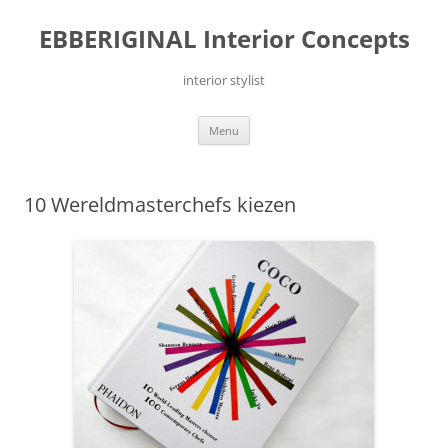
Ga
naar
EBBERIGINAL Interior Concepts
de
inhoud
interior stylist
Menu
10 Wereldmasterchefs kiezen