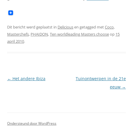
Dit bericht werd geplaatst in
Delicious
en getagged met
Coco
,
Masterchefs
,
PHAIDON
,
Ten worldleading Masters choose
op
15
april 2010
.
Berichtnavigatie
←
Het andere Ibiza
Tuinontwerpen in de 21e
eeuw
→
Ondersteund door WordPress