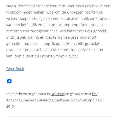
Naast deze
smokescience
leer je in Over Rook ook hoe je een
rookbom moet maken, waarom de Chinezen rookten op
wolvenpoep en hoe je zelf een koudroker in elkaar knutselt
van een koffieblik en een aquariumpomp. De tientallen
recepten zijn zeer gevarieerd, van klassiekers als gerookt
ontbijtspek, paling en Amsterdamse ossenworst tot
gerookte mozzarella, paprikapoeder en zelfs gerookte
dranken. Tenslotte bevat Over Rook exclusieve recepten
van Jonnie Boer en Frank’s Smoke House!
Over Rook
Dit bericht werd geplaatst in
Delicious
en getagged met
bbq
,
Kookboek
,
meneer wateetons
,
rookboek
,
Rookoven
op
13 juni
2016
.