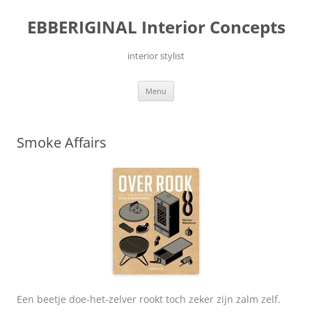
Ga
naar
EBBERIGINAL Interior Concepts
de
inhoud
interior stylist
Menu
Smoke Affairs
Een beetje doe-het-zelver rookt toch zeker zijn zalm zelf.