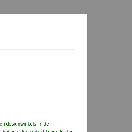
e en designwinkels.
In de
et heeft fraai uitzicht over de stad.