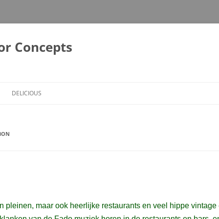
or Concepts
DELICIOUS
ABON
 pleinen, maar ook heerlijke restaurants en veel hippe vintag
klanken van de Fado muziek horen in de restaurants en bars, en h