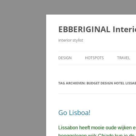
Ga
naar
de
EBBERIGINAL Interi
inhoud
interior stylist
DESIGN
HOTSPOTS
TRAVEL
TAG ARCHIEVEN:
BUDGET DESIGN HOTEL LISS
Go Lisboa!
Lissabon heeft mooie oude wijken en
hooggelegen wijk
Chiado
kun je de 