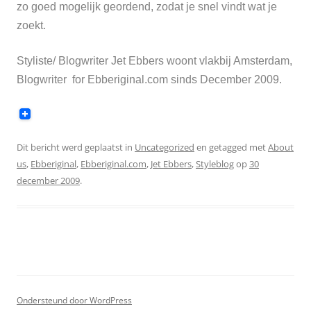
zo goed mogelijk geordend, zodat je snel vindt wat je
zoekt.
Styliste/ Blogwriter Jet Ebbers woont vlakbij Amsterdam,
Blogwriter for Ebberiginal.com sinds December 2009.
Dit bericht werd geplaatst in
Uncategorized
en getagged met
About
us
,
Ebberiginal
,
Ebberiginal.com
,
Jet Ebbers
,
Styleblog
op
30
december 2009
.
Ondersteund door WordPress