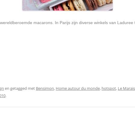
de wereldberoemde macarons. In Parijs zijn diverse winkels van Laduree te
gn
en getagged met
Bensimon
,
Home autour du monde
,
hotspot
,
Le Marais
010
.