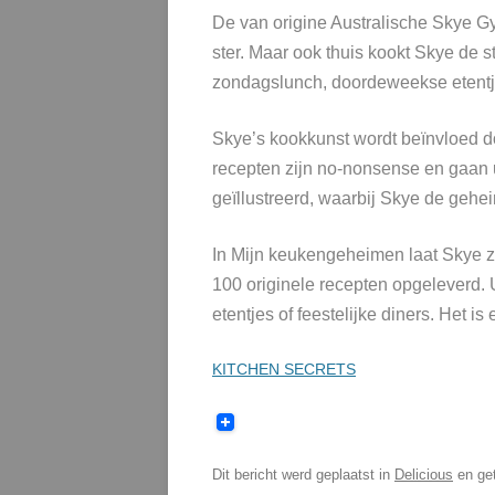
De van origine Australische Skye G
ster. Maar ook thuis kookt Skye de s
zondagslunch, doordeweekse etentje
Skye’s kookkunst wordt beïnvloed do
recepten zijn no-nonsense en gaan u
geïllustreerd, waarbij Skye de gehe
In Mijn keukengeheimen laat Skye zi
100 originele recepten opgeleverd.
etentjes of feestelijke diners. Het i
KITCHEN SECRETS
Dit bericht werd geplaatst in
Delicious
en ge