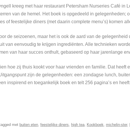
yngell kreeg met haar restaurant Petersham Nurseries Café in 
terren van de hemel.
Het boek is opgedeeld in gelegenheden; ontb
s of feestelijke diners (met daarin complete menu’s) komen al
or de seizoenen, maar het is ook de aard van de gelegenheid die
it van eenvoudig te krijgen ingrediënten. Alle technieken word
imen van haar succes onthult, gebaseerd op haar jarenlange erv
en hoe zij thuis kookt voor haar vrienden en familie. Dat heef
 Uitgangspunt zijn de gelegenheden: een zondagse lunch, bui
s een inspirend en toegankelijk boek en telt 256 pagina’s en heeft
tagged met
buiten eten
,
feestelijke diners
,
high tea
,
Kookboek
,
michelin-ster
,