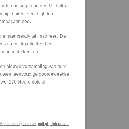
Londen onlangs nog een Michelin-
ijt, buiten eten, high tea,
lemaal aan bod.
 haar creativiteit inspireert. De
en zorgvuldig uitgelegd en
aring in de keuken.
t een nieuwe verzameling van ruim
ten eten, eenvoudige doordeweekse
 wel 270 kleurenfoto’s!
Mijn keukengeheimen
,
ontbijt
,
Petersham