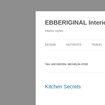
Ga
naar
de
EBBERIGINAL Interi
inhoud
interior stylist
DESIGN
HOTSPOTS
TRAVEL
TAG ARCHIEVEN:
MICHELIN-STER
Kitchen Secrets