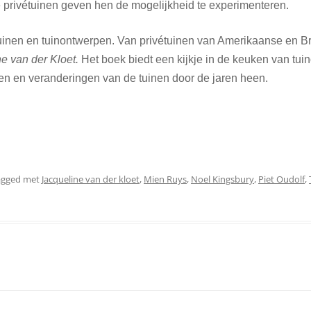
 privétuinen geven hen de mogelijkheid te experimenteren.
tuinen en tuinontwerpen. Van privétuinen van Amerikaanse en B
e van der Kloet.
Het boek biedt een kijkje in de keuken van tui
nten en veranderingen van de tuinen door de jaren heen.
agged met
Jacqueline van der kloet
,
Mien Ruys
,
Noel Kingsbury
,
Piet Oudolf
,