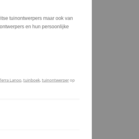
ritse tuinontwerpers maar ook van
nontwerpers en hun persoonlijke
Terra Lanoo
,
tuinboek
,
tuinontwerper
op