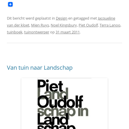
Dit bericht werd geplaatst in
Design
en getagged met
Jacqueline
van der kloet
,
Mien Ruys
,
Noel Kingsbury
,
Piet Oudolf
,
Terra Lanoo
,
tuinboek
,
tuinontwerper
op
31 maart 2011
.
Van tuin naar Landschap