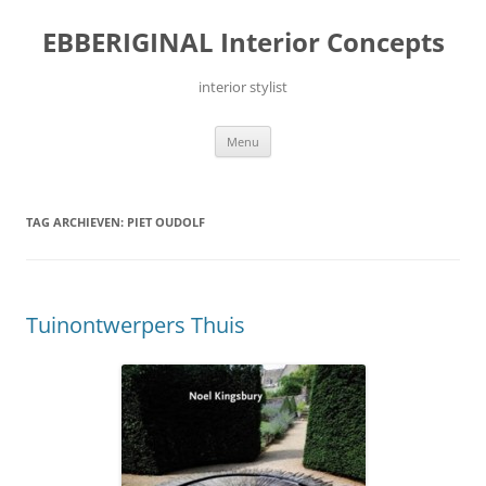
Ga
naar
EBBERIGINAL Interior Concepts
de
inhoud
interior stylist
Menu
TAG ARCHIEVEN:
PIET OUDOLF
Tuinontwerpers Thuis