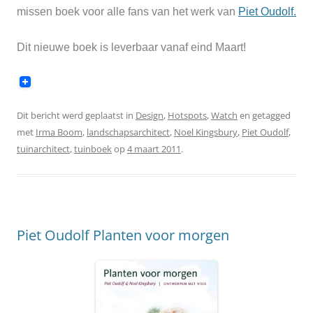
missen boek voor alle fans van het werk van
Piet Oudolf.
Dit nieuwe boek is leverbaar
vanaf eind Maart!
Dit bericht werd geplaatst in
Design
,
Hotspots
,
Watch
en getagged
met
Irma Boom
,
landschapsarchitect
,
Noel Kingsbury
,
Piet Oudolf
,
tuinarchitect
,
tuinboek
op
4 maart 2011
.
Piet Oudolf Planten voor morgen