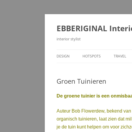
Ga
naar
de
EBBERIGINAL Interi
inhoud
interior stylist
DESIGN
HOTSPOTS
TRAVEL
Groen Tuinieren
De groene tuinier is een onmisbaar
Auteur Bob Flowerdew, bekend va
organisch tuinieren, laat zien dat mi
je de tuin kunt helpen om voor zichze